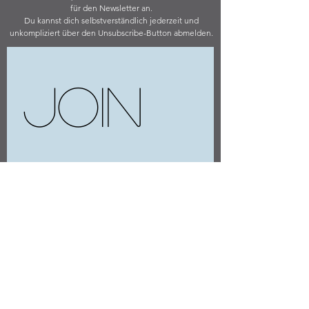
für den Newsletter an.
Du kannst dich selbstverständlich jederzeit und
unkompliziert über den Unsubscribe-Button abmelden.
Join 
our 
mailin