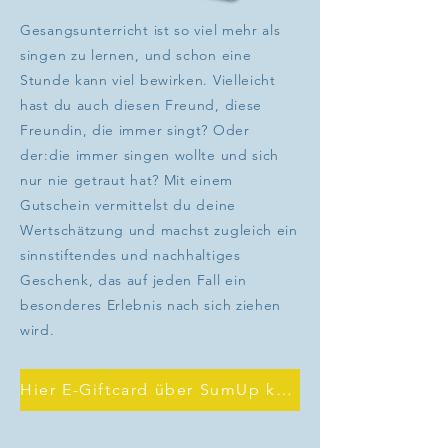
Gesangsunterricht ist so viel mehr als
singen zu lernen, und schon eine
Stunde kann viel bewirken. Vielleicht
hast du auch diesen Freund, diese
Freundin, die immer singt? Oder
der:die immer singen wollte und sich
nur nie getraut hat? Mit einem
Gutschein vermittelst du deine
Wertschätzung und machst zugleich ein
sinnstiftendes und nachhaltiges
Geschenk, das auf jeden Fall ein
besonderes Erlebnis nach sich ziehen
wird.​​​​
Hier E-Giftcard über SumUp kaufen